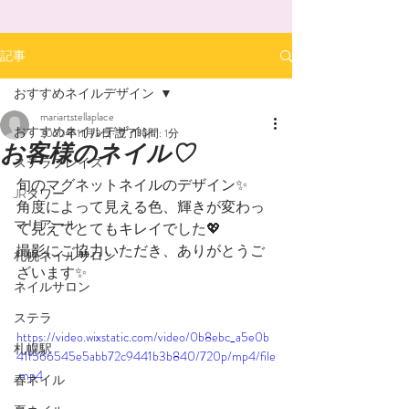
記事
おすすめネイルデザイン
mariartstellaplace
おすすめネイルデザイン
2020年11月3日
読了時間: 1分
お客様のネイル♡
ステラプレイス
旬のマグネットネイルのデザイン✨
JRタワー
角度によって見える色、輝きが変わっ
マリアール
て見えてとてもキレイでした💖
撮影にご協力いただき、ありがとうご
札幌ネイルサロン
ざいます✨
ネイルサロン
ステラ
https://video.wixstatic.com/video/0b8ebc_a5e0b
札幌駅
41f566545e5abb72c9441b3b840/720p/mp4/file
.mp4
春ネイル