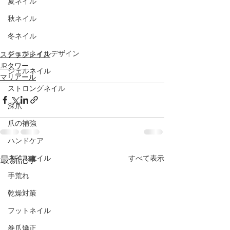
夏ネイル
秋ネイル
冬ネイル
ジェルネイルデザイン
ステラプレイス
JRタワー
ジェルネイル
マリアール
ストロングネイル
深爪
爪の補強
ハンドケア
最新記事
すべて表示
ネイルオイル
手荒れ
乾燥対策
フットネイル
巻爪矯正