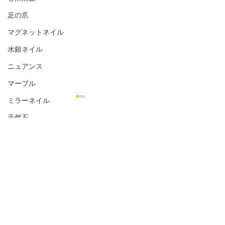
足の爪
マグネットネイル
水銀ネイル
ニュアンス
マーブル
ミラーネイル
天然石
花柄
コメント
シェル
お客様のネイル☆˚✧*
お客様のネイル☆
金箔
コメントを追加…
オフィス向き
ナチュラル
シンプル
直営店 salon