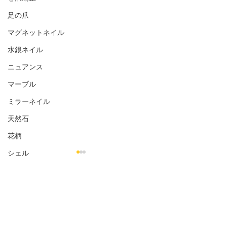
足の爪
マグネットネイル
水銀ネイル
ニュアンス
マーブル
ミラーネイル
天然石
花柄
シェル
金箔
オフィス向き
コメント
ナチュラル
お客様のネイル☆˚✧*
お客様のネイル☆
シンプル