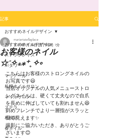
記事
おすすめネイルデザイン
mariartstellaplace
おすすめネイルデザイン
2021年1月28日
読了時間: 1分
お客様のネイル
ステラプレイス
☆˚✧₊⁎⁺˳✧༚
JRタワー
こちらはお客様のストロングネイルの
マリアール
お写真です😃
札幌ネイルサロン
当店オリジナルの人気メニューストロ
ングネイルは、硬くて丈夫なので自爪
ネイルサロン
を長めに伸ばしていても割れません😆
ステラ
斜めフレンチでより一層指がスラッと
長く見えます✨
札幌駅
撮影にご協力いただき、ありがとうご
春ネイル
ざいます😊