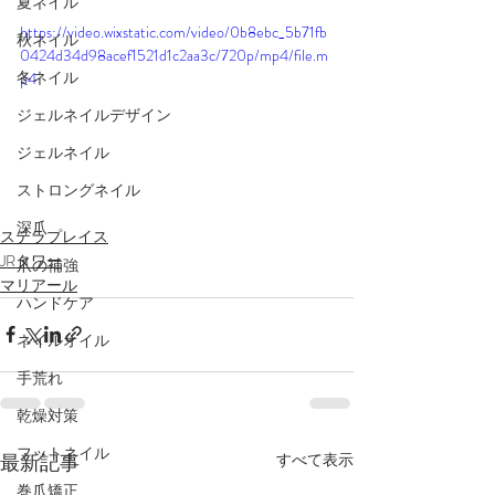
夏ネイル
https://video.wixstatic.com/video/0b8ebc_5b71fb
秋ネイル
0424d34d98acef1521d1c2aa3c/720p/mp4/file.m
冬ネイル
p4
ジェルネイルデザイン
ジェルネイル
ストロングネイル
深爪
ステラプレイス
JRタワー
爪の補強
マリアール
ハンドケア
ネイルオイル
手荒れ
乾燥対策
フットネイル
最新記事
すべて表示
巻爪矯正