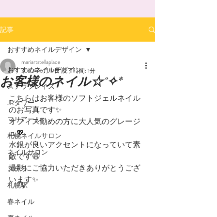
記事
おすすめネイルデザイン
mariartstellaplace
おすすめネイルデザイン
2022年6月19日
読了時間: 1分
お客様のネイル☆˚✧*
ステラプレイス
こちらはお客様のソフトジェルネイル
JRタワー
のお写真です✨
マリアール
オフィス勤めの方に大人気のグレージ
ュ💖
札幌ネイルサロン
水銀が良いアクセントになっていて素
ネイルサロン
敵です😆
撮影にご協力いただきありがとうござ
ステラ
います✨
札幌駅
春ネイル