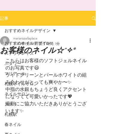
記事
おすすめネイルデザイン
mariartstellaplace
おすすめネイルデザイン
2022年7月30日
読了時間: 1分
お客様のネイル☆˚✧*
ステラプレイス
こちらはお客様のソフトジェルネイル
JRタワー
のお写真です😃
マリアール
ライトグリーンとパールホワイトの組
み合わせがとっても爽やか〜✨
札幌ネイルサロン
中指の水銀もちょうど良くアクセント
ネイルサロン
になってて可愛いかったです💖
撮影にご協力いただきありがとうござ
ステラ
います✨
札幌駅
春ネイル