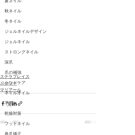
夏ネイル
秋ネイル
冬ネイル
ジェルネイルデザイン
ジェルネイル
ストロングネイル
深爪
爪の補強
ステラプレイス
ハンドケア
JRタワー
マリアール
ネイルオイル
手荒れ
乾燥対策
フットネイル
巻爪矯正