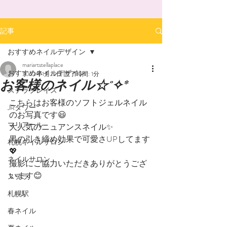
記事
おすすめネイルデザイン
mariartstellaplace
おすすめネイルデザイン
2023年1月22日
読了時間: 1分
お客様のネイル☆˚✧*
ステラプレイス
こちらはお客様のソフトジェルネイル
JRタワー
のお写真です😃
マリアール
大人気のニュアンスネイル✨
黒の引き締め効果で可愛さUPしてます
札幌ネイルサロン
💖
ネイルサロン
撮影にご協力いただきありがとうござ
います😊
ステラ
札幌駅
春ネイル