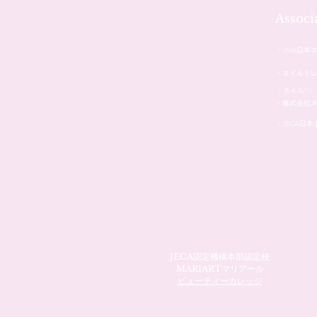
Assoc
・JNA日本
・ネイルト
・ネイルTV
・株式会社
・JECA日
JECA認定機構本部認定校
MARIARTマリアール
ビューティーカレッジ