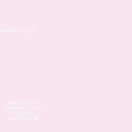
ール
ル札幌地下街オーロラタウン
直営店ネイルサロン
Healthyネイルサロン
マリアール
​オーロラタウン店