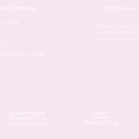
iated company
直営店 salon
ネイリスト協会
・JRタワーステラプレイスマリア
レンド
・ヘルシーネイルサロンマリアー
・healthyネイルサロンマリアール
ネイルパートナー
本まつげエクステンション認定機構
JNA協会本部認定校
Mariart
portal site
MARIARTマリアール
Mariartマリアール
ネイルアーティスト学院