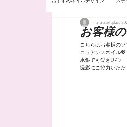
おすすめネイルデザイン
ステ
mariartstellaplace
20
ネイルサロン
ステラ
お客様の
こちらはお客様のソ
ジェルネイルデザイン
ニュアンスネイル💖
水銀で可愛さUP✨
撮影にご協力いただ
ネイルオイル
手荒れ
水銀ネイル
ニュアンス