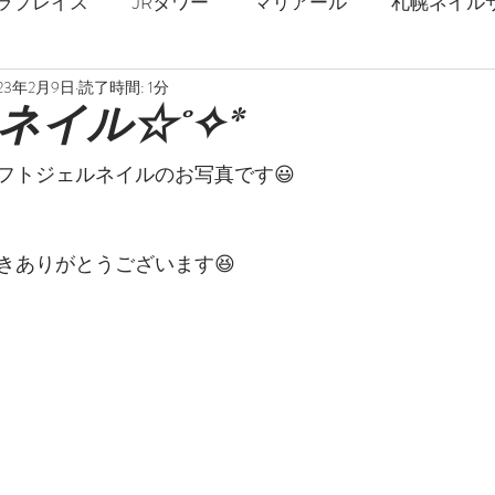
ラプレイス
JRタワー
マリアール
札幌ネイル
23年2月9日
読了時間: 1分
札幌駅
春ネイル
夏ネイル
秋ネイル
冬
ネイル☆˚✧*
フトジェルネイルのお写真です😃
ジェルネイル
ストロングネイル
深爪
爪の補強
きありがとうございます😆
乾燥対策
フットネイル
巻爪矯正
足の爪
マーブル
ミラーネイル
天然石
花柄