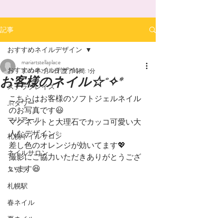
記事
おすすめネイルデザイン
mariartstellaplace
おすすめネイルデザイン
2023年2月12日
読了時間: 1分
お客様のネイル☆˚✧*
ステラプレイス
こちらはお客様のソフトジェルネイル
JRタワー
のお写真です😃
マリアール
マグネットと大理石でカッコ可愛い大
人なデザイン✨
札幌ネイルサロン
差し色のオレンジが効いてます💖
ネイルサロン
撮影にご協力いただきありがとうござ
います😆
ステラ
札幌駅
春ネイル