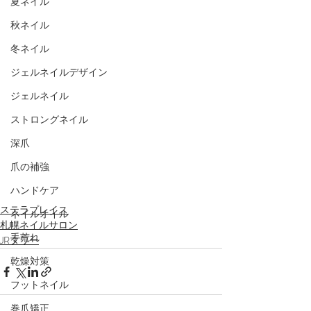
夏ネイル
秋ネイル
冬ネイル
ジェルネイルデザイン
ジェルネイル
ストロングネイル
深爪
爪の補強
ハンドケア
ステラプレイス
ネイルオイル
札幌ネイルサロン
手荒れ
JRタワー
乾燥対策
フットネイル
巻爪矯正