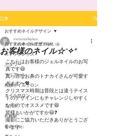
記事
おすすめネイルデザイン
mariartstellaplace
おすすめネイルデザイン
2023年12月6日
読了時間: 1分
お客様のネイル☆˚✧*
ステラプレイス
こちらはお客様のジェルネイルのお写
JRタワー
真です😃
マリアール
真っ赤なお鼻のトナカイさんが可愛す
ぎます〜💖
札幌ネイルサロン
クリスマス時期は普段とは違うテイス
ネイルサロン
トのデザインにもチャレンジしやすく
なるのでオススメです😆
ステラ
皆様もいかがですか😃❓
札幌駅
撮影にご協力いただきありがとうござ
春ネイル
います✨