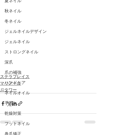
夏ネイル
秋ネイル
冬ネイル
ジェルネイルデザイン
ジェルネイル
ストロングネイル
深爪
爪の補強
ステラプレイス
ハンドケア
マリアール
JRタワー
ネイルオイル
手荒れ
乾燥対策
フットネイル
巻爪矯正