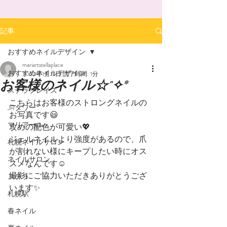
記事
おすすめネイルデザイン
mariartstellaplace
おすすめネイルデザイン
2024年1月12日
読了時間: 1分
お客様のネイル☆˚✧*
ステラプレイス
こちらはお客様のストロングネイルの
JRタワー
お写真です😃
マリアール
攻めの配色が可愛い💖
ジェルネイルより強度があるので、爪
札幌ネイルサロン
が割れない様にキープしたい時にオス
ネイルサロン
スメなんです☺️
撮影にご協力いただきありがとうござ
ステラ
います✨
札幌駅
春ネイル