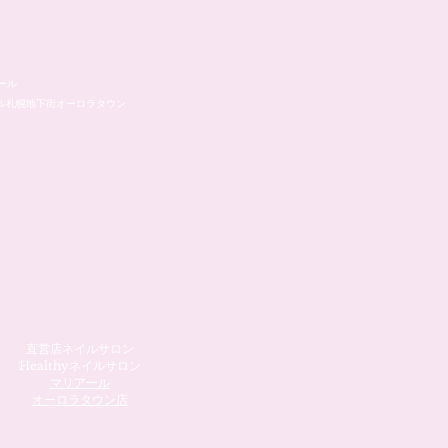
ール
ル札幌地下街オーロラタウン
直営店ネイルサロン
Healthyネイルサロン
マリアール
​オーロラタウン店