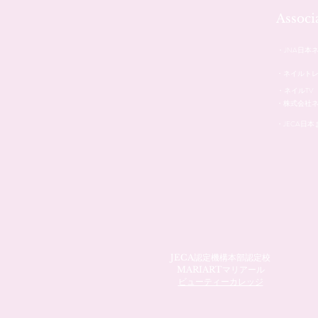
Assoc
・JNA日本
・ネイルト
・ネイルTV
・株式会社
・JECA日
JECA認定機構本部認定校
MARIARTマリアール
ビューティーカレッジ