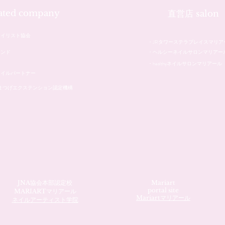
iated company
直営店 salon
ネイリスト協会
・JRタワーステラプレイスマリア
レンド
・ヘルシーネイルサロンマリアー
・healthyネイルサロンマリアール
ネイルパートナー
本まつげエクステンション認定機構
JNA協会本部認定校
Mariart
portal site
MARIARTマリアール
Mariartマリアール
ネイルアーティスト学院