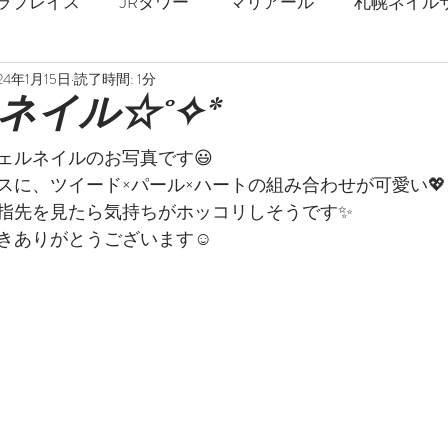
ラプレイス
JRタワー
マリアール
札幌ネイル
24年1月15日
読了時間: 1分
札幌駅
春ネイル
夏ネイル
秋ネイル
冬
ネイル☆˚✧*
ェルネイルのお写真です😃
ジェルネイル
ストロングネイル
深爪
爪の補強
スに、ツイード×パール×ハートの組み合わせが可愛い💖
指先を見たら気持ちがホッコリしそうです✨
きありがとうございます☺️
乾燥対策
フットネイル
巻爪矯正
足の爪
マーブル
ミラーネイル
天然石
花柄