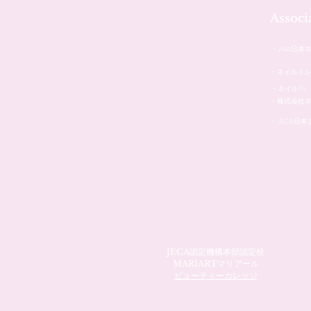
Assoc
・JNA日本
・ネイルト
・ネイルTV
・株式会社
・JECA日
JECA認定機構本部認定校
MARIARTマリアール
ビューティーカレッジ