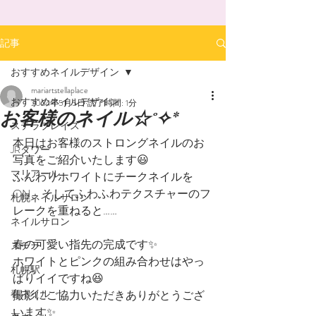
記事
おすすめネイルデザイン
mariartstellaplace
おすすめネイルデザイン
2024年5月5日
読了時間: 1分
お客様のネイル☆˚✧*
ステラプレイス
本日はお客様のストロングネイルのお
JRタワー
写真をご紹介いたします😃
マリアール
ふんわりホワイトにチークネイルを
ON、そしてふわふわテクスチャーのフ
札幌ネイルサロン
レークを重ねると……
ネイルサロン
春の可愛い指先の完成です✨
ステラ
ホワイトとピンクの組み合わせはやっ
札幌駅
ぱりイイですね😆
春ネイル
撮影にご協力いただきありがとうござ
います✨