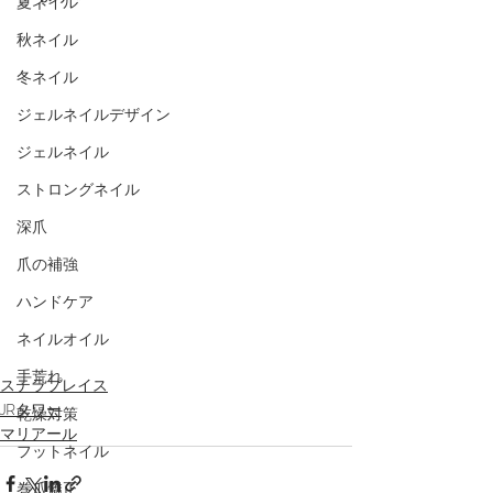
夏ネイル
秋ネイル
冬ネイル
ジェルネイルデザイン
ジェルネイル
ストロングネイル
深爪
爪の補強
ハンドケア
ネイルオイル
手荒れ
ステラプレイス
JRタワー
乾燥対策
マリアール
フットネイル
巻爪矯正