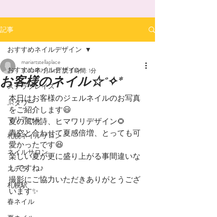
記事
おすすめネイルデザイン
mariartstellaplace
おすすめネイルデザイン
2024年7月24日
読了時間: 1分
お客様のネイル☆˚✧*
ステラプレイス
本日はお客様のジェルネイルのお写真
JRタワー
をご紹介します😃
マリアール
夏の風物詩、ヒマワリデザイン🌻
青空と合わせて夏感倍増、とっても可
札幌ネイルサロン
愛かったです😆
ネイルサロン
楽しい夏が更に盛り上がる事間違いな
しですね♪
ステラ
撮影にご協力いただきありがとうござ
札幌駅
います✨
春ネイル