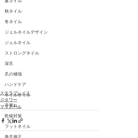
夏ネイル
秋ネイル
冬ネイル
ジェルネイルデザイン
ジェルネイル
ストロングネイル
深爪
爪の補強
ハンドケア
ステラプレイス
ネイルオイル
JRタワー
手荒れ
マリアール
乾燥対策
フットネイル
巻爪矯正