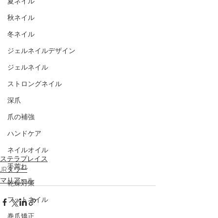
夏ネイル
秋ネイル
冬ネイル
ジェルネイルデザイン
ジェルネイル
ストロングネイル
深爪
爪の補強
ハンドケア
ネイルオイル
ステラプレイス
手荒れ
JRタワー
マリアール
乾燥対策
フットネイル
巻爪矯正