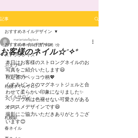
記事
おすすめネイルデザイン
mariartstellaplace
おすすめネイルデザイン
2024年11月2日
読了時間: 1分
お客様のネイル☆˚✧*
ステラプレイス
本日はお客様のストロングネイルのお
JRタワー
写真をご紹介いたします😃
マリアール
秋定番のベッコウ柄💖
くすみピンクのマグネットジェルと合
札幌ネイルサロン
わせて柔らかい印象になりました✨
ネイルサロン
ベッコウ柄は色褪せない可愛さがある
オススメデザインです😆
ステラ
撮影にご協力いただきありがとうござ
札幌駅
います😊
春ネイル