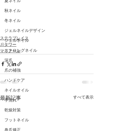
夏ネイル
秋ネイル
冬ネイル
ジェルネイルデザイン
ステラプレイス
ジェルネイル
JRタワー
ストロングネイル
マリアール
深爪
爪の補強
ハンドケア
ネイルオイル
最新記事
すべて表示
手荒れ
乾燥対策
フットネイル
巻爪矯正