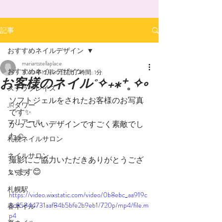
記事
おすすめネイルデザイン
mariartstellaplace
おすすめネイルデザイン
2020年12月30日
読了時間: 1分
お客様のネイル˚✧₊⁎⁺˳✧༚
ステラプレイス
ソフトジェルをされたお客様のお写真
JRタワー
です✨
マリアール
かっこいいデザインですごく素敵でし
た☺️
札幌ネイルサロン
ネイルサロン
撮影にご協力いただきありがとうござ
います😊
ステラ
札幌駅
https://video.wixstatic.com/video/0b8ebc_aa919c
3c85844731aaf84b5bfe2b9eb1/720p/mp4/file.m
春ネイル
p4