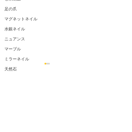
足の爪
マグネットネイル
水銀ネイル
ニュアンス
マーブル
ミラーネイル
天然石
花柄
コメント
シェル
金箔
お客様のネイル☆˚✧*
お客様のネイル☆
オフィス向き
コメントを追加…
ナチュラル
シンプル