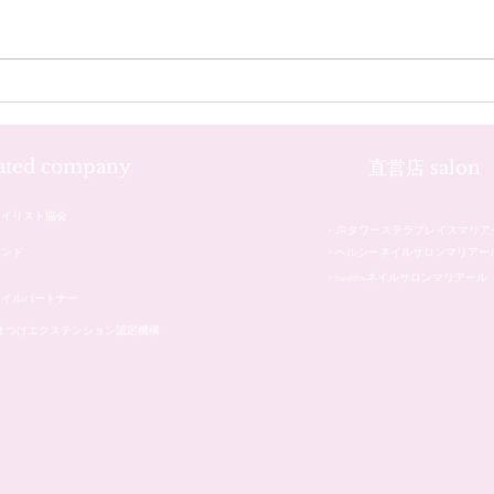
お客様のネイル☆˚✧*
お客
iated company
直営店 salon
ネイリスト協会
・JRタワーステラプレイスマリア
レンド
・ヘルシーネイルサロンマリアー
・healthyネイルサロンマリアール
ネイルパートナー
本まつげエクステンション認定機構