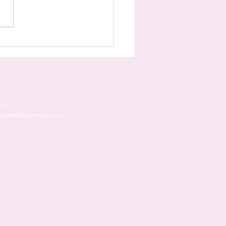
様のネイル☆˚✧*
ール
ル札幌地下街オーロラタウン