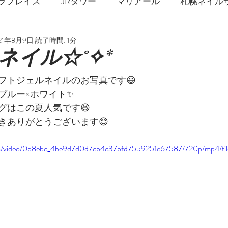
ラプレイス
JRタワー
マリアール
札幌ネイル
21年8月9日
読了時間: 1分
札幌駅
春ネイル
夏ネイル
秋ネイル
冬
ネイル☆˚✧*
フトジェルネイルのお写真です😃
ジェルネイル
ストロングネイル
深爪
爪の補強
ブルー×ホワイト✨
グはこの夏人気です😆
きありがとうございます😊
乾燥対策
フットネイル
巻爪矯正
足の爪
.com/video/0b8ebc_4be9d7d0d7cb4c37bfd7559251e67587/720p/mp4/fi
マーブル
ミラーネイル
天然石
花柄