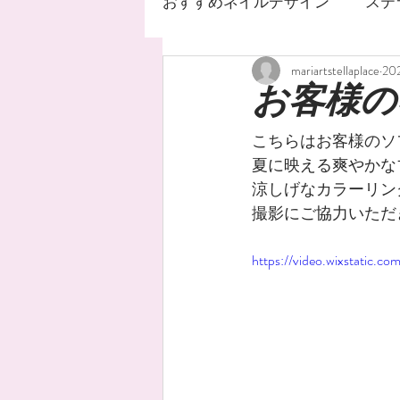
おすすめネイルデザイン
ステ
mariartstellaplace
20
ネイルサロン
ステラ
お客様の
こちらはお客様のソ
ジェルネイルデザイン
夏に映える爽やかな
涼しげなカラーリン
撮影にご協力いただ
ネイルオイル
手荒れ
https://video.wixstatic
水銀ネイル
ニュアンス