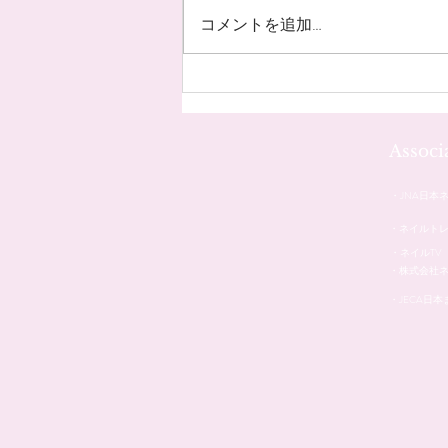
コメントを追加…
お客様のネイル☆˚✧*
Assoc
・JNA日本
・ネイルト
・ネイルTV
・株式会社
・JECA日