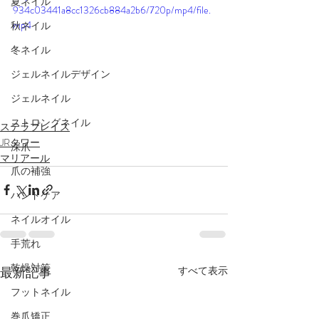
夏ネイル
934c03441a8cc1326cb884a2b6/720p/mp4/file.
mp4
秋ネイル
冬ネイル
ジェルネイルデザイン
ジェルネイル
ストロングネイル
ステラプレイス
JRタワー
深爪
マリアール
爪の補強
ハンドケア
ネイルオイル
手荒れ
乾燥対策
最新記事
すべて表示
フットネイル
巻爪矯正