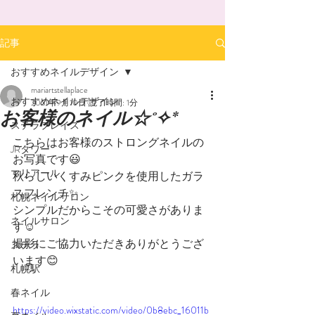
記事
おすすめネイルデザイン
mariartstellaplace
おすすめネイルデザイン
2021年9月10日
読了時間: 1分
お客様のネイル☆˚✧*
ステラプレイス
こちらはお客様のストロングネイルの
JRタワー
お写真です😃
マリアール
秋らしいくすみピンクを使用したガラ
スフレンチ✨
札幌ネイルサロン
シンプルだからこその可愛さがありま
ネイルサロン
す☺️
撮影にご協力いただきありがとうござ
ステラ
います😊
札幌駅
春ネイル
https://video.wixstatic.com/video/0b8ebc_16011b