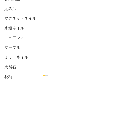
足の爪
マグネットネイル
水銀ネイル
ニュアンス
マーブル
ミラーネイル
天然石
花柄
シェル
金箔
コメント
オフィス向き
お客様のネイル☆˚✧*
お客様のネイル☆
ナチュラル
コメントを追加…
シンプル