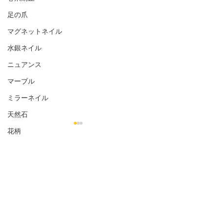
足の爪
マグネットネイル
水銀ネイル
ニュアンス
マーブル
ミラーネイル
天然石
花柄
シェル
コメント
金箔
オフィス向き
お客様のネイル☆˚✧*
お客様のネイル☆
ナチュラル
コメントを追加…
シンプル