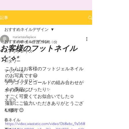
記事
おすすめネイルデザイン
mariartstellaplace
おすすめネイルデザイン
2021年9月14日
読了時間: 0分
お客様のフットネイル
ステラプレイス
☆˚✧*
JRタワー
こちらはお客様のフットジェルネイル
マリアール
のお写真です😃
札幌ネイルサロン
テラコッタとゴールドの組み合わせが
今の季節にぴったり✨
ネイルサロン
すごく可愛くてお似合いでした☺️
ステラ
撮影にご協力いただきありがとうござ
います😊
札幌駅
春ネイル
https://video.wixstatic.com/video/0b8ebc_9a568