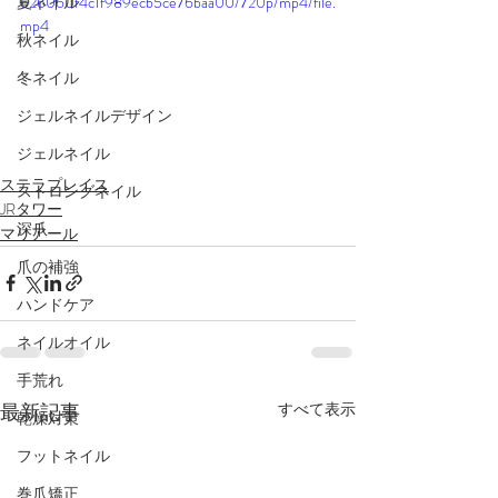
夏ネイル
626060f4c1f989ecb5ce76baa00/720p/mp4/file.
mp4
秋ネイル
冬ネイル
ジェルネイルデザイン
ジェルネイル
ステラプレイス
ストロングネイル
JRタワー
深爪
マリアール
爪の補強
ハンドケア
ネイルオイル
手荒れ
最新記事
すべて表示
乾燥対策
フットネイル
巻爪矯正