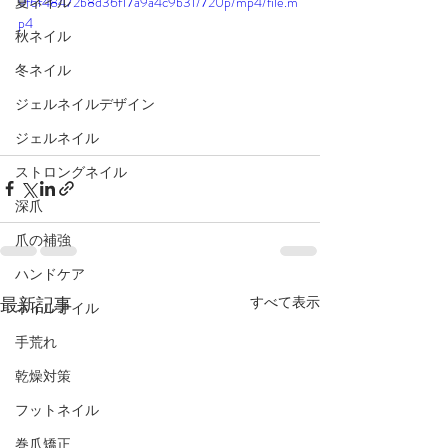
夏ネイル
9f6f48472b8d36f17a9a4c9b31/720p/mp4/file.m
p4
秋ネイル
冬ネイル
ジェルネイルデザイン
ジェルネイル
ストロングネイル
深爪
爪の補強
ハンドケア
最新記事
すべて表示
ネイルオイル
手荒れ
乾燥対策
フットネイル
巻爪矯正