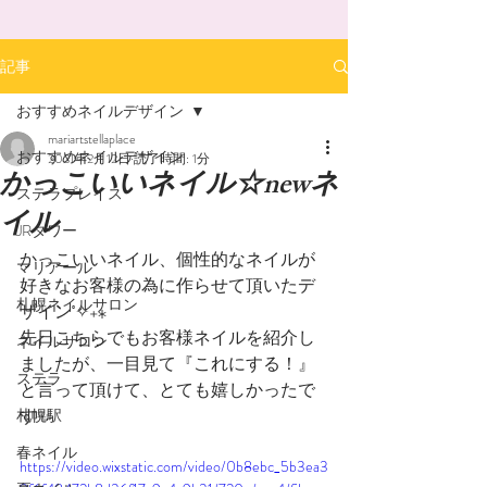
記事
おすすめネイルデザイン
mariartstellaplace
おすすめネイルデザイン
2021年2月12日
読了時間: 1分
かっこいいネイル☆newネ
ステラプレイス
イル
JRタワー
かっこいいネイル、個性的なネイルが
マリアール
好きなお客様の為に作らせて頂いたデ
札幌ネイルサロン
ザイン˚✧₊⁎
先日こちらでもお客様ネイルを紹介し
ネイルサロン
ましたが、一目見て『これにする！』
ステラ
と言って頂けて、とても嬉しかったで
す✨
札幌駅
春ネイル
https://video.wixstatic.com/video/0b8ebc_5b3ea3