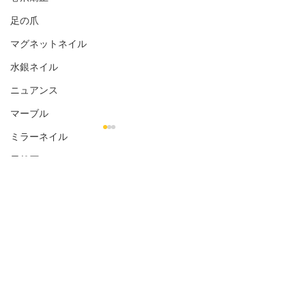
足の爪
マグネットネイル
水銀ネイル
ニュアンス
マーブル
ミラーネイル
天然石
コメント
花柄
シェル
お客様のネイル☆˚✧*
お客様のネイル☆
金箔
コメントを追加…
オフィス向き
ナチュラル
シンプル
直営店 salon