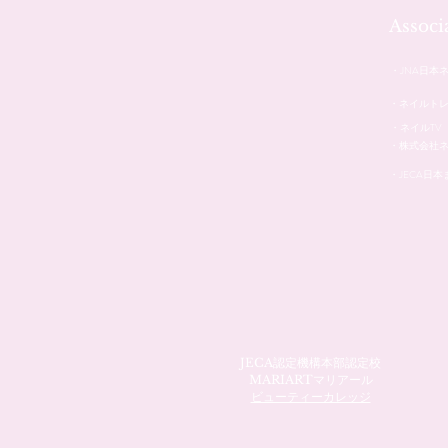
Assoc
・JNA日本
・ネイルト
・ネイルTV
・株式会社
・JECA日
JECA認定機構本部認定校
MARIARTマリアール
ビューティーカレッジ