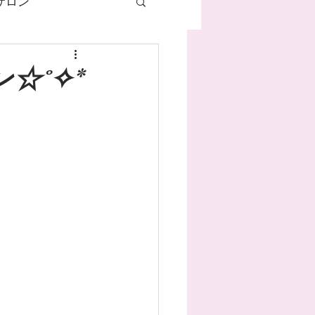
サロン
ネイル
☆˚✧*
ハンドケア
マグネットネイル