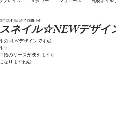
ラプレイス
JRタワー
マリアール
札幌ネイル
21年12月11日
読了時間: 1分
札幌駅
春ネイル
夏ネイル
秋ネイル
冬
スネイル☆NEWデザイン
ルのNEWデザインです😃
ジェルネイル
ストロングネイル
深爪
爪の補強
ル✨
中指のリースが映えます☺️
になりますね😊
乾燥対策
フットネイル
巻爪矯正
足の爪
マーブル
ミラーネイル
天然石
花柄