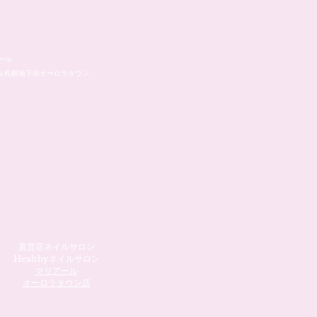
ール
ル札幌地下街オーロラタウン
直営店ネイルサロン
Healthyネイルサロン
マリアール
​オーロラタウン店