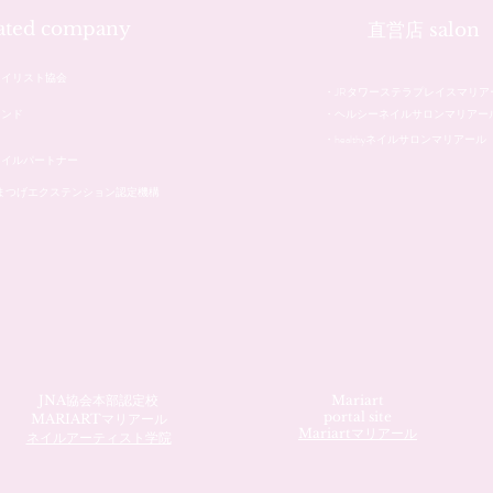
iated company
直営店 salon
ネイリスト協会
・JRタワーステラプレイスマリア
レンド
・ヘルシーネイルサロンマリアー
・healthyネイルサロンマリアール
ネイルパートナー
本まつげエクステンション認定機構
JNA協会本部認定校
Mariart
portal site
MARIARTマリアール
Mariartマリアール
ネイルアーティスト学院