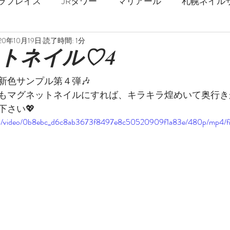
ラプレイス
JRタワー
マリアール
札幌ネイル
20年10月19日
読了時間: 1分
札幌駅
春ネイル
夏ネイル
秋ネイル
冬
トネイル♡4
新色サンプル第４弾🎶
ジェルネイル
ストロングネイル
深爪
爪の補強
もマグネットネイルにすれば、キラキラ煌めいて奥行き
下さい💖
c.com/video/0b8ebc_d6c8ab3673f8497e8c50520909f1a83e/480p/mp4/f
乾燥対策
フットネイル
巻爪矯正
足の爪
マーブル
ミラーネイル
天然石
花柄