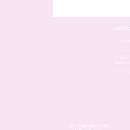
Assoc
・JNA日本
・ネイルト
・ネイルTV
・株式会社
・JECA日
JECA認定機構本部認定校