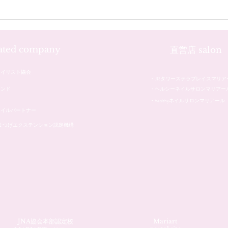
iated company
直営店 salon
ネイリスト協会
・JRタワーステラプレイスマリア
レンド
・ヘルシーネイルサロンマリアー
・healthyネイルサロンマリアール
ネイルパートナー
本まつげエクステンション認定機構
JNA協会本部認定校
Mariart