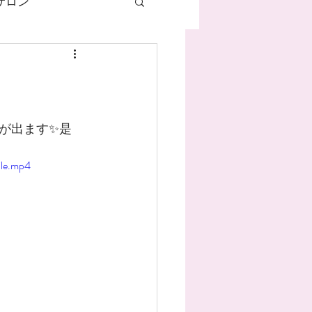
サロン
ネイル
ハンドケア
が出ます✨是
ile.mp4
マグネットネイル