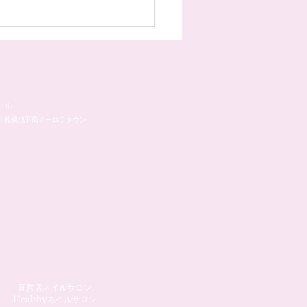
ール
ル札幌地下街オーロラタウン
直営店ネイルサロン
Healthyネイルサロン