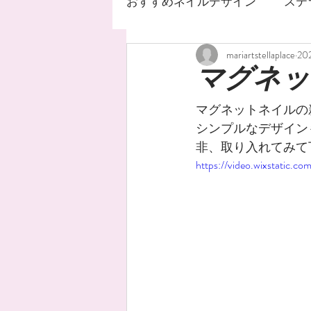
おすすめネイルデザイン
ステ
mariartstellaplace
20
ネイルサロン
ステラ
マグネッ
マグネットネイルの
ジェルネイルデザイン
シンプルなデザイン
非、取り入れてみて
https://video.wixstati
ネイルオイル
手荒れ
水銀ネイル
ニュアンス