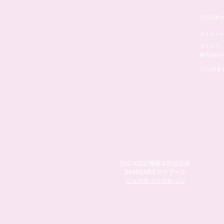
・JNA日本
・ネイルト
・ネイルTV
・株式会社
・JECA日
JECA認定機構本部認定校
MARIARTマリアール
ビューティーカレッジ