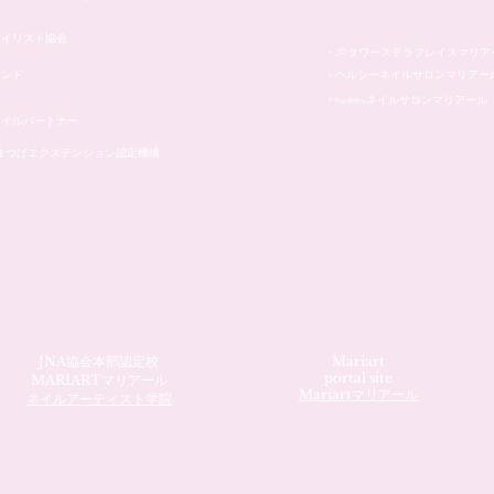
ネイリスト協会
・JRタワーステラプレイスマリア
レンド
・ヘルシーネイルサロンマリアー
・healthyネイルサロンマリアール
ネイルパートナー
本まつげエクステンション認定機構
JNA協会本部認定校
Mariart
portal site
MARIARTマリアール
Mariartマリアール
ネイルアーティスト学院