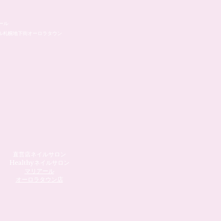
ール
ル札幌地下街オーロラタウン
直営店ネイルサロン
Healthyネイルサロン
マリアール
​オーロラタウン店