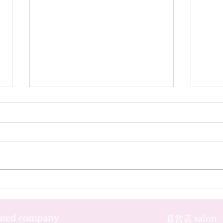
お客様のネイル☆˚✧*
お客
iated company
直営店 salon