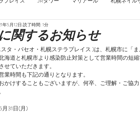
ラプレイス
JRタワー
マリアール
札幌ネイル
21年5月12日
読了時間: 1分
札幌駅
春ネイル
夏ネイル
秋ネイル
冬
に関するお知らせ
・エスタ・パセオ・札幌ステラプレイス )は、札幌市に「
ジェルネイル
ストロングネイル
深爪
爪の補強
北海道と札幌市より感染防止対策として営業時間の短縮
させていただきます。
営業時間も下記の通りとなります。
乾燥対策
フットネイル
巻爪矯正
足の爪
おかけすることもございますが、何卒、ご理解・ご協力
。
マーブル
ミラーネイル
天然石
花柄
5月31日(月)