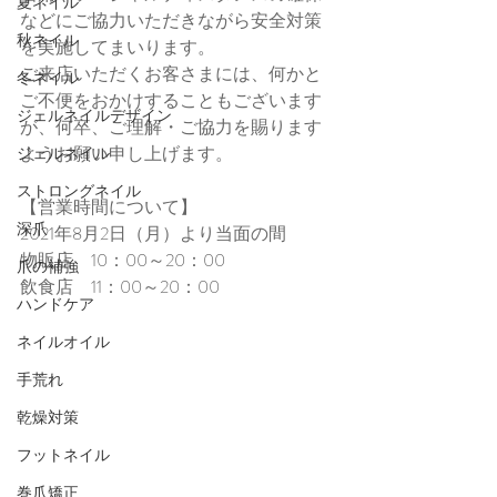
夏ネイル
などにご協力いただきながら安全対策
秋ネイル
を実施してまいります。
ご来店いただくお客さまには、何かと
冬ネイル
ご不便をおかけすることもございます
ジェルネイルデザイン
が、何卒、ご理解・ご協力を賜ります
ようお願い申し上げます。
ジェルネイル
ストロングネイル
【営業時間について】
深爪
2021年8月2日（月）より当面の間
物販店　10：00～20：00
爪の補強
飲食店　11：00～20：00
ハンドケア
ネイルオイル
手荒れ
乾燥対策
フットネイル
巻爪矯正