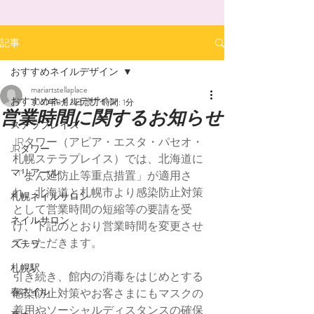
記事
おすすめネイルデザイン
mariartstellaplace
おすすめネイルデザイン
2021年8月3日
読了時間: 1分
営業時間に関するお知らせ
ステラプレイス
JRタワー（アピア・エスタ・パセオ・
JRタワー
札幌ステラプレイス）では、北海道に
マリアール
「まん延防止等重点措置」が適用さ
れ、北海道と札幌市より感染防止対策
札幌ネイルサロン
として営業時間の短縮等の要請を受
ネイルサロン
け、下記のとおり営業時間を変更させ
ていただきます。
ステラ
札幌駅
引き続き、館内の消毒をはじめとする
春ネイル
感染防止対策やお客さまにもマスクの
着用やソーシャルディスタンスの確保