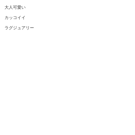
大人可愛い
カッコイイ
ラグジュアリー
カラフル
くすみカラー
ピンク
グレージュ
ベージュ
コメント
ブラウン
オレンジ
お客様のネイル☆˚✧*
お客様のネイル☆
コメントを追加…
グリーン
ターコイズ
ブルー