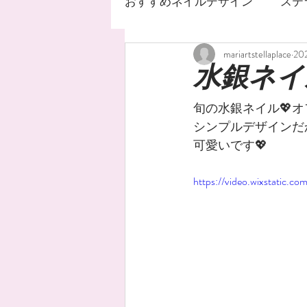
おすすめネイルデザイン
ステ
mariartstellaplace
20
ネイルサロン
ステラ
水銀ネイ
旬の水銀ネイル💖
ジェルネイルデザイン
シンプルデザインだ
可愛いです💖
ネイルオイル
手荒れ
https://video.wixstatic
水銀ネイル
ニュアンス