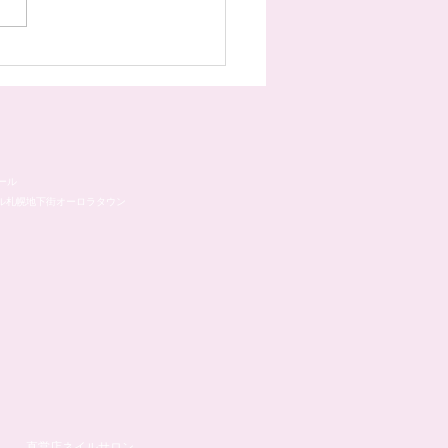
様のネイル☆˚✧*
ール
ル札幌地下街オーロラタウン
直営店ネイルサロン