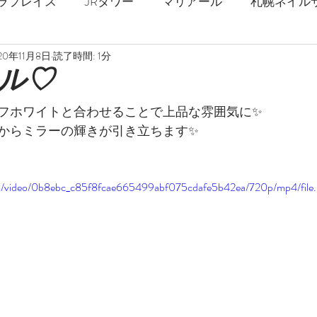
ラプレイス
JRタワー
マリアール
札幌ネイル
20年11月8日
読了時間: 1分
札幌駅
春ネイル
夏ネイル
秋ネイル
冬
ル♡
オフホワイトと合わせることで上品な雰囲気に✨
ジェルネイル
ストロングネイル
深爪
爪の補強
からミラーの輝きが引き立ちます✨
乾燥対策
フットネイル
巻爪矯正
足の爪
.com/video/0b8ebc_c85f8fcae665499abf075cdafe5b42ea/720p/mp4/file
マーブル
ミラーネイル
天然石
花柄