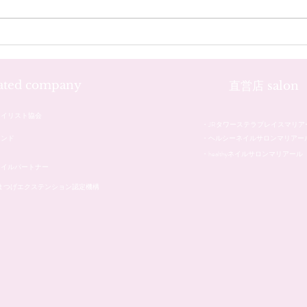
お客様のネイル☆˚✧*
お客
iated company
直営店 salon
ネイリスト協会
・JRタワーステラプレイスマリア
レンド
・ヘルシーネイルサロンマリアー
・healthyネイルサロンマリアール
ネイルパートナー
本まつげエクステンション認定機構