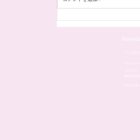
お客様のネイル☆˚✧*
Assoc
・JNA日本
・ネイルト
・ネイルTV
・株式会社
・JECA日