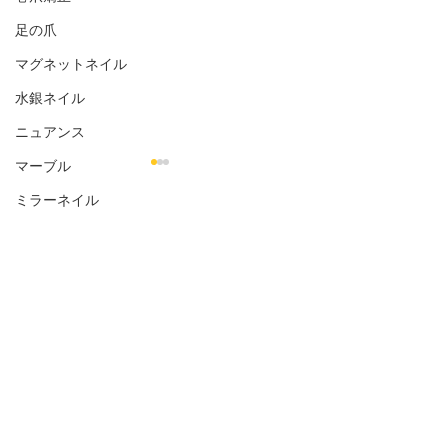
足の爪
マグネットネイル
水銀ネイル
ニュアンス
マーブル
ミラーネイル
天然石
コメント
花柄
お客様のネイル☆˚✧*
お客様のネイル☆
シェル
コメントを追加…
金箔
オフィス向き
ナチュラル
直営店 salon
シンプル
直営店ネイルサロン