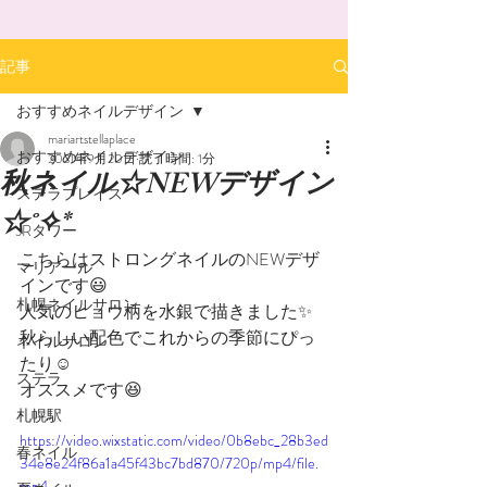
記事
おすすめネイルデザイン
mariartstellaplace
おすすめネイルデザイン
2021年9月20日
読了時間: 1分
秋ネイル☆NEWデザイン
ステラプレイス
☆˚✧*
JRタワー
こちらはストロングネイルのNEWデザ
マリアール
インです😃
札幌ネイルサロン
人気のヒョウ柄を水銀で描きました✨
秋らしい配色でこれからの季節にぴっ
ネイルサロン
たり☺️
ステラ
オススメです😆
札幌駅
https://video.wixstatic.com/video/0b8ebc_28b3ed
春ネイル
34e8e24f86a1a45f43bc7bd870/720p/mp4/file.
mp4