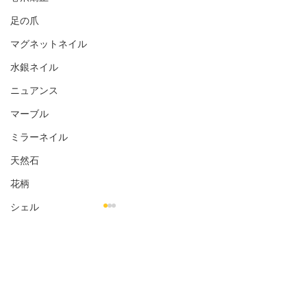
足の爪
マグネットネイル
水銀ネイル
ニュアンス
マーブル
ミラーネイル
天然石
花柄
シェル
金箔
オフィス向き
コメント
ナチュラル
お客様のネイル☆˚✧*
お客様のネイル☆
シンプル