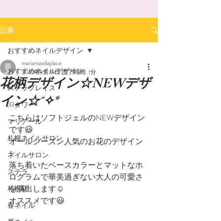
記事
おすすめネイルデザイン
mariartstellaplace
おすすめネイルデザイン
2021年8月14日
読了時間: 1分
花柄デザイン☆NEWデザ
ステラプレイス
イン☆˚✧*
JRタワー
こちらはソフトジェルのNEWデザイン
マリアール
です😃
札幌ネイルサロン
オールシーズン人気のお花のデザイン
✨
ネイルサロン
落ち着いたベースカラーとマットなホ
ステラ
ログラムで華美過ぎない大人の可愛さ
を演出します☺️
札幌駅
オススメです😃
春ネイル