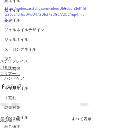
夏ネイル
https://video.wixstatic.com/video/0b8ebc_3bd11fd
秋ネイル
236ec4d4ca09e04730b37308d/720p/mp4/file.
冬ネイル
mp4
ジェルネイルデザイン
ジェルネイル
ストロングネイル
深爪
ステラプレイス
JRタワー
爪の補強
マリアール
ハンドケア
ネイルオイル
手荒れ
乾燥対策
フットネイル
最新記事
すべて表示
巻爪矯正