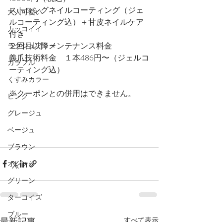
ストロングネイルコーティング（ジェ
大人可愛い
ルコーティング込）＋甘皮ネイルケア
カッコイイ
付き
２回目以降メンテナンス料金
ラグジュアリー
義爪技術料金　１本486円〜（ジェルコ
カラフル
ーティング込）
くすみカラー
​※クーポンとの併用はできません。
ピンク
グレージュ
ベージュ
ブラウン
オレンジ
グリーン
ターコイズ
ブルー
最新記事
すべて表示