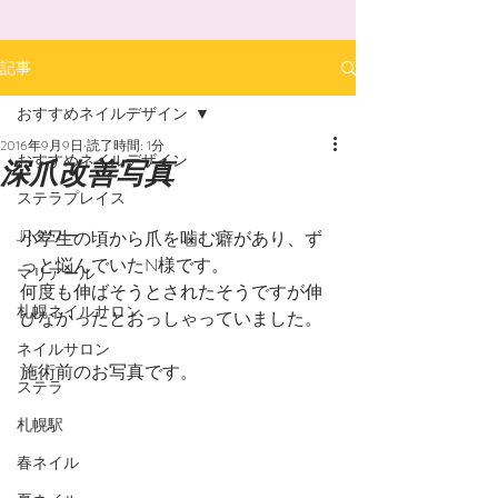
記事
おすすめネイルデザイン
2016年9月9日
読了時間: 1分
おすすめネイルデザイン
深爪改善写真
ステラプレイス
JRタワー
小学生の頃から爪を噛む癖があり、ず
っと悩んでいたN様です。
マリアール
何度も伸ばそうとされたそうですが伸
札幌ネイルサロン
びなかったとおっしゃっていました。
ネイルサロン
施術前のお写真です。
ステラ
札幌駅
春ネイル