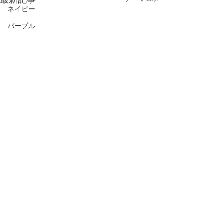
ネイビー
パープル
ボルドー
黒
桜ネイル
梅雨
アジサイ
リゾート
海
クリスマスデザイン
雪の結晶
正月
コメント
バレンタイン