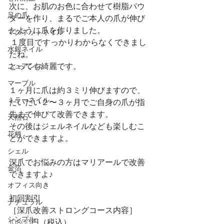
次に、お肌のお色に合わせて樹脂パウ
足の爪
ダーを作り、まるでご本人の爪が伸び
たように爪を作りました。
マグネットネイル
 １度目ですっかりわからなくできまし
水銀ネイル
たね。
とっても綺麗です。
ニュアンス
マーブル
１ヶ月に爪は約３ミリ伸びますので、
ミラーネイル
だいたい２〜３ヶ月でご自身の爪が指
先まで伸びて改善できます。
天然石
その後はジェルネイルなども楽しむこ
花柄
とができますよ。
シェル
深爪でお悩みの方はマリアールで改善
金箔
できますよ♪
オフィス向き
初回割引
ナチュラル
［深爪改善ストロングコース内容］
シンプル
10800円（税込）