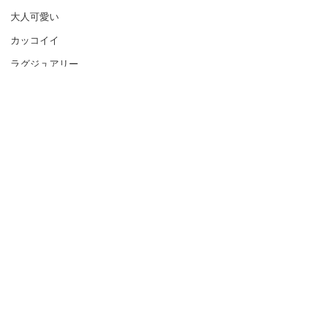
大人可愛い
カッコイイ
ラグジュアリー
カラフル
くすみカラー
ピンク
グレージュ
コメント
ベージュ
ブラウン
お客様のネイル☆˚✧*
お客様のネイル☆
オレンジ
コメントを追加…
グリーン
ターコイズ
直営店 salon
ブルー