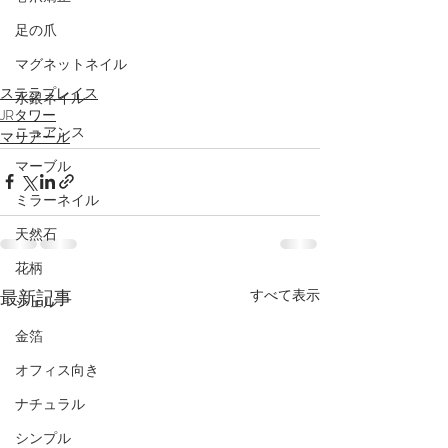
足の爪
マグネットネイル
ステラプレイス
水銀ネイル
JRタワー
ニュアンス
マリアール
マーブル
ミラーネイル
天然石
花柄
最新記事
すべて表示
シェル
金箔
オフィス向き
ナチュラル
シンプル