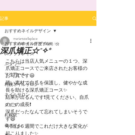
記事
おすすめネイルデザイン
mariartstellaplace
おすすめネイルデザイン
2021年7月20日
読了時間: 1分
深爪矯正☆˚✧*
ステラプレイス
こちらは当店人気メニューの１つ、深
JRタワー
爪矯正コースでご来店されたお客様の
マリアール
お写真です😃
硬い素材で自爪を保護し、健やかな成
札幌ネイルサロン
長を助ける深爪矯正コース✨
ネイルサロン
結果が出るんです❗️見てください、自爪
のこの成長❗️
ステラ
深爪だったなんて忘れてしまいそうで
札幌駅
す😆
春ネイル
今回は６週間でこれだけ大きな変化が
起こりました✨