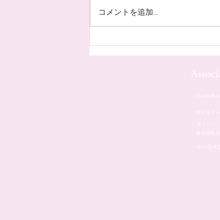
コメントを追加…
お客様のネイル☆˚✧*
Assoc
・JNA日本
・ネイルト
・ネイルTV
・株式会社
・JECA日