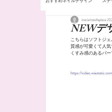
おすすめネイルデザイン
ステ
mariartstellaplace
20
ネイルサロン
ステラ
NEWデザ
こちらはソフトジェ
ジェルネイルデザイン
質感が可愛くて人気
くすみ感のあるパー
ネイルオイル
手荒れ
https://video.wixstatic
水銀ネイル
ニュアンス