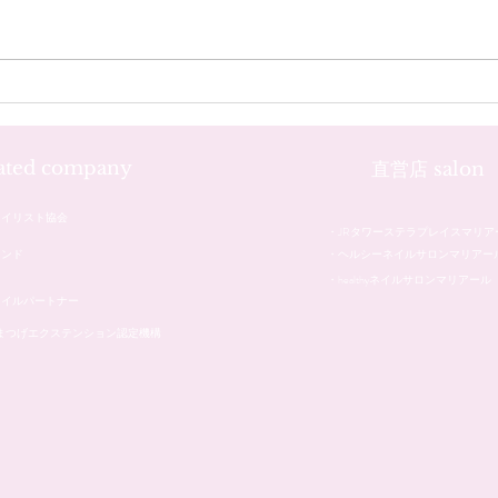
お客様のネイル☆˚✧*
お客
iated company
直営店 salon
ネイリスト協会
・JRタワーステラプレイスマリア
レンド
・ヘルシーネイルサロンマリアー
・healthyネイルサロンマリアール
ネイルパートナー
本まつげエクステンション認定機構