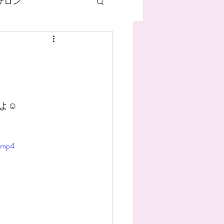
サロン
ネイル
ハンドケア
☺️
マグネットネイル
e.mp4