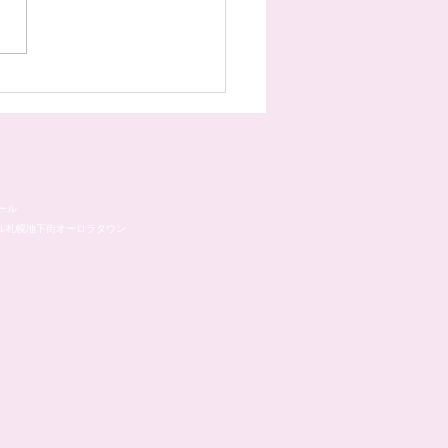
様のネイル☆˚✧*
ール
ル札幌地下街オーロラタウン