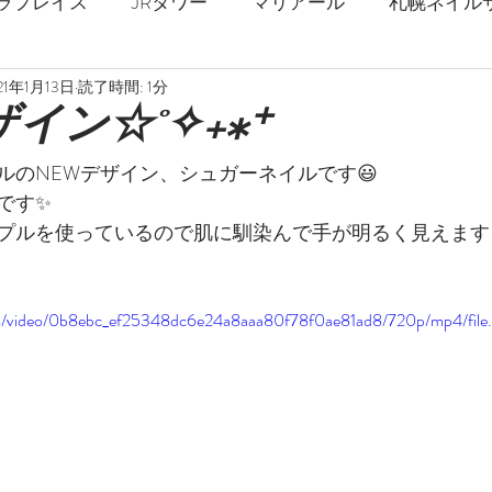
ラプレイス
JRタワー
マリアール
札幌ネイル
21年1月13日
読了時間: 1分
札幌駅
春ネイル
夏ネイル
秋ネイル
冬
イン☆˚✧₊⁎⁺
ルのNEWデザイン、シュガーネイルです😃
ジェルネイル
ストロングネイル
深爪
爪の補強
です✨
プルを使っているので肌に馴染んで手が明るく見えますよ
乾燥対策
フットネイル
巻爪矯正
足の爪
.com/video/0b8ebc_ef25348dc6e24a8aaa80f78f0ae81ad8/720p/mp4/fil
マーブル
ミラーネイル
天然石
花柄