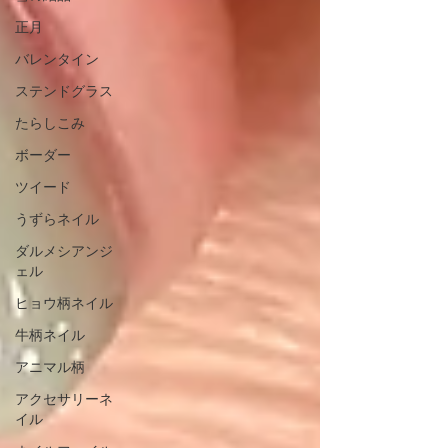
正月
バレンタイン
ステンドグラス
たらしこみ
ボーダー
ツイード
うずらネイル
ダルメシアンジ
ェル
ヒョウ柄ネイル
牛柄ネイル
アニマル柄
アクセサリーネ
イル