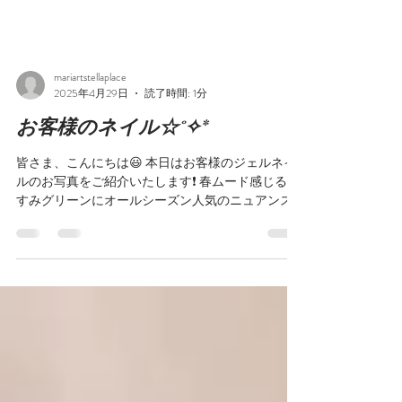
mariartstellaplace
2025年4月29日
読了時間: 1分
お客様のネイル☆˚✧*
皆さま、こんにちは😃 本日はお客様のジェルネイ
ルのお写真をご紹介いたします❗️ 春ムード感じるく
すみグリーンにオールシーズン人気のニュアンス
デザインをON✨ 銀箔使用でより軽い仕上がりにし
てます😊 中指のラインストーンチェーンがインパ
クト大で良いアクセントになってますね...