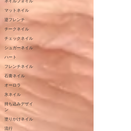
ネイルフォイル
マットネイル
逆フレンチ
チークネイル
チェックネイル
シュガーネイル
ハート
フレンチネイル
石膏ネイル
オーロラ
氷ネイル
持ち込みデザイ
ン
塗りかけネイル
流行