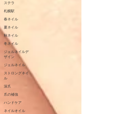
ステラ
札幌駅
春ネイル
夏ネイル
秋ネイル
冬ネイル
ジェルネイルデ
ザイン
ジェルネイル
ストロングネイ
ル
深爪
爪の補強
ハンドケア
ネイルオイル