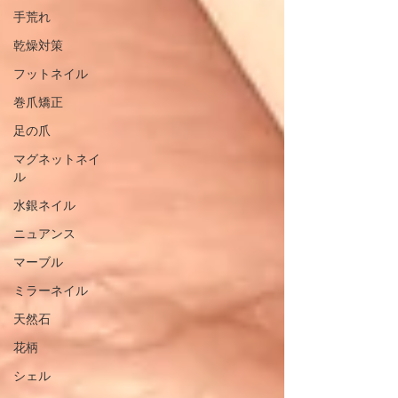
手荒れ
乾燥対策
フットネイル
巻爪矯正
足の爪
マグネットネイ
ル
水銀ネイル
ニュアンス
マーブル
ミラーネイル
天然石
花柄
シェル