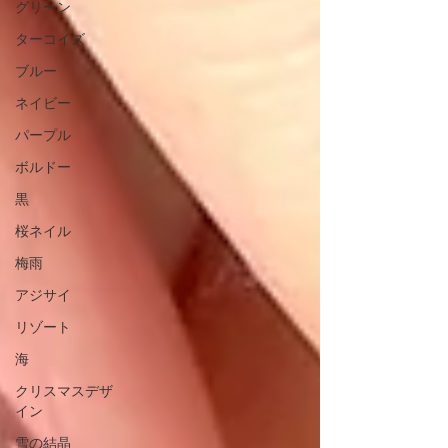
グリーン
ターコイズ
ブルー
ネイビー
パープル
ボルドー
黒
桜ネイル
梅雨
アジサイ
リゾート
海
クリスマスデザ
イン
雪の結晶