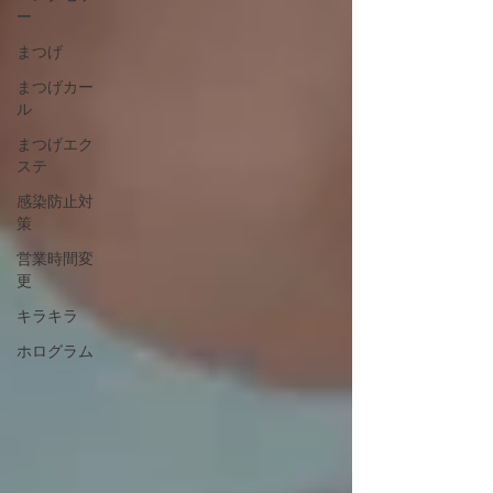
ー
まつげ
まつげカー
ル
まつげエク
ステ
感染防止対
策
営業時間変
更
キラキラ
ホログラム