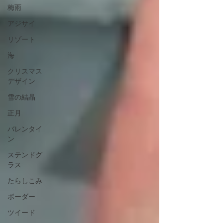
梅雨
アジサイ
リゾート
海
クリスマス
デザイン
雪の結晶
正月
バレンタイ
ン
ステンドグ
ラス
たらしこみ
ボーダー
ツイード