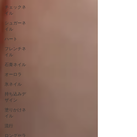
チェックネ
イル
シュガーネ
イル
ハート
フレンチネ
イル
石膏ネイル
オーロラ
氷ネイル
持ち込みデ
ザイン
塗りかけネ
イル
流行
ロングセラ