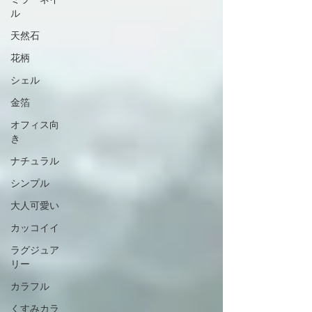
ル
天然石
花柄
シェル
金箔
オフィス向
き
ナチュラル
シンプル
大人可愛い
カッコイイ
ラグジュア
リー
カラフル
くすみカラ