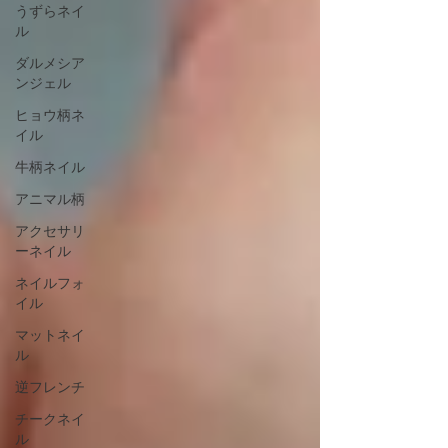
うずらネイ
ル
ダルメシア
ンジェル
ヒョウ柄ネ
イル
牛柄ネイル
アニマル柄
アクセサリ
ーネイル
ネイルフォ
イル
マットネイ
ル
逆フレンチ
チークネイ
ル