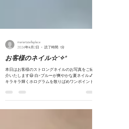
mariartstellaplace
2024年8月2日
読了時間: 1分
お客様のネイル☆˚✧*
本日はお客様のストロングネイルのお写真をご紹
介いたします😃 白×ブルーが爽やかな夏ネイル💅
キラキラ輝くホログラムを散りばめワンポイント
に蝶々🦋をあしらいました✨ キラキラ好きさんに
オススメです😆 撮影にご協力いただきありがとう
ございます✨