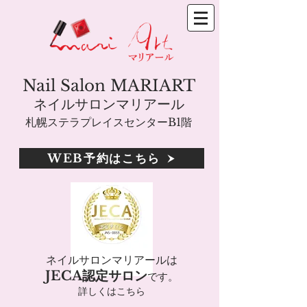
Nail Salon MARIART
ネイルサロンマリアール
札幌ステラプレイスセンターB1階
WEB予約はこちら
ネイルサロンマリアールは
JECA認定サロン
です。
詳しくはこちら