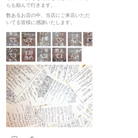
店
パ
のこ
れ
で来
た。
ルサ
らも励んで行きます。
深爪
ての
不安
とな
た
ず。
店し
予約
ロン
に
ー
矯正
者に
で緊
ど、
年配
まし
無し
デビ
​数あるお店の中、当店にご来店いただ
をし
は、
張し
爪が
今ま
も
マ
（49
た。
で来
ュー
いてる皆様に感謝いたします。
まし
ネイ
なが
長年
で知
歳）
すぐ
店し
がこ
たが
ルサ
急な
ら行
気に
らな
初め
です
に対
たの
ちら
優し
ロン
来店
きま
なっ
かっ
ての
がい
応し
にも
で本
く親
は勇
でし
した
てい
た事
まつ
いで
て頂
かか
当に
身に
気の
たが
が、
て通
色々
毛パ
す
き
わら
良か
なっ
いる
すぐ
丁寧
りす
教え
ーマ
か？
一本
ず担
った
てく
とこ
に
な説
がり
てく
でし
と言
だけ
当の
と思
ださ
ろで
対応
明と
お店
ださ
たが
った
なの
方に
いま
り
す
して
満足
を見
り嬉
キレ
ら80
にと
はと
すま
仕上
が、
頂き
のい
つけ
しか
イに
才の
ても
ても
す。
がり
優し
あり
く仕
早速
った
カー
方も
親
親切
あり
も、
く声
がと
上が
利用
で
ルし
来ま
切、
で解
がと
涙が
をか
う
りで
に大
す。
てい
すよ
丁寧
りや
うご
出る
けて
ござ
安心
変よ
色決
て嬉
と言
にし
すく
ざい
ほど
いた
いま
でき
かっ
めや
しい
われ
て頂
説明
まし
嬉し
だき
し
まし
た。
デザ
で
たけ
きま
して
た。
いく
気持
た！！
た。
これ
イン
す。
どイ
し
頂き
ま
らい
ちよ
初め
から
など
マイ
た。
安心
た、
大満
く受
ての
も治
一つ
チ…。
仕上
して
よろ
足で
ける
深爪
療し
一つ
こち
がり
施術
しく
し
事が
改善
てく
わか
らの
もキ
を受
お願