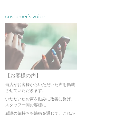
人指
しゆ
別
customer's voice
びの
爪が
の
深い
店
部分
から
か
ヒビ
わ
初
が入
ら
か
って
め
別の
しま
り
チェ
い、
て
サ
長
勇
ーン
一本
や
の
ロ
店を
だけ
年
気
す
利用
だけ
深
来
ン
気
した
何か
【お客様の声】
の
い
事
処置
爪
店
不
デ
に
い
があ
して
当店がお客様からいただいた声を掲載
説
改
安
ビ
りま
いた
初め
な
させていただきます。
る
急
ま
明
すが
だけ
ての
善
と
ュ
っ
３回
ない
来
​いただいたお声を励みに改善に繋げ、
ネイ
な
つ
爪の
行っ
かと
技
ルサ
緊
ー
スタッフ一同お客様に
て
店
お手
来
毛
たけ
飛び
ロン
術
入れ
張
ど慣
込み
でし
ネイ
​感謝の気持ちを施術を通じて、これか
い
初め