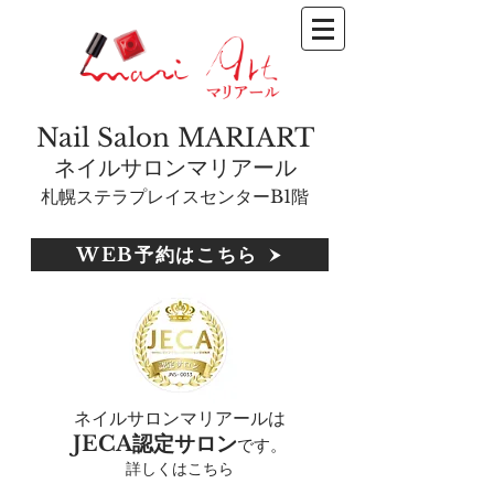
Nail Salon MARIART
ネイルサロンマリアール
札幌ステラプレイスセンターB1階
WEB予約はこちら
一
本
だ
け
な
ネイルサロンマリアールは
JECA認定サロン
です。
の
詳しくはこちら
に