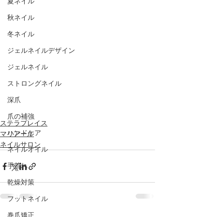
夏ネイル
秋ネイル
冬ネイル
ジェルネイルデザイン
ジェルネイル
ストロングネイル
深爪
爪の補強
ステラプレイス
ハンドケア
マリアール
ネイルサロン
ネイルオイル
手荒れ
乾燥対策
フットネイル
巻爪矯正