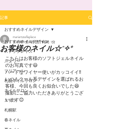
記事
おすすめネイルデザイン
mariartstellaplace
おすすめネイルデザイン
2021年11月9日
読了時間: 1分
お客様のネイル☆˚✧*
ステラプレイス
こちらはお客様のソフトジェルネイル
JRタワー
のお写真です😃
マリアール
ハードなワイヤー使いがカッコイイ‼️
いつもクール系デザインを選ばれるお
札幌ネイルサロン
客様、今回も良くお似合いでした😆
ネイルサロン
撮影にご協力いただきありがとうござ
います😊
ステラ
札幌駅
春ネイル