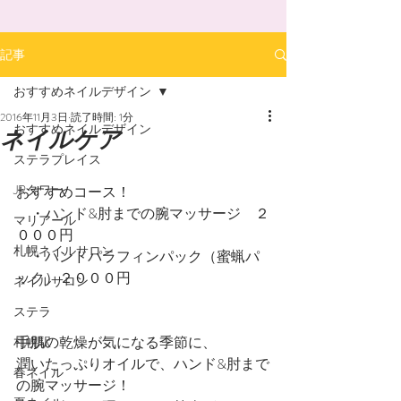
記事
おすすめネイルデザイン
2016年11月3日
読了時間: 1分
おすすめネイルデザイン
ネイルケア
ステラプレイス
JRタワー
おすすめコース！
　・ハンド&肘までの腕マッサージ　２
マリアール
０００円
札幌ネイルサロン
　・ハンドパラフィンパック（蜜蝋パ
ック）２０００円
ネイルサロン
ステラ
手肌の乾燥が気になる季節に、
札幌駅
潤いたっぷりオイルで、ハンド&肘まで
春ネイル
の腕マッサージ！