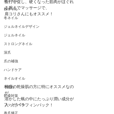
夏ネイル
血行を促し、硬くなった筋肉がほぐれ
る腕までマッサージで、
秋ネイル
肩コリさんにもオススメ！
冬ネイル
ジェルネイルデザイン
ジェルネイル
ストロングネイル
深爪
爪の補強
ハンドケア
ネイルオイル
極度の乾燥肌の方に特にオススメなの
手荒れ
が、
乾燥対策
溶かした蝋の中にたっぷり潤い成分が
フットネイル
入ったパラフィンパック！
巻爪矯正