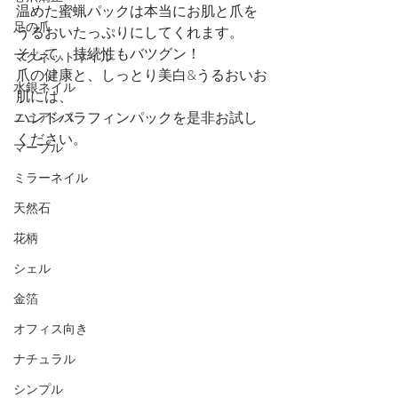
温めた蜜蝋パックは本当にお肌と爪を
足の爪
うるおいたっぷりにしてくれます。
そして、持続性もバツグン！
マグネットネイル
爪の健康と、しっとり美白&うるおいお
水銀ネイル
肌には、
ハンドパラフィンパックを是非お試し
ニュアンス
ください。
マーブル
ミラーネイル
天然石
花柄
シェル
金箔
オフィス向き
ナチュラル
シンプル