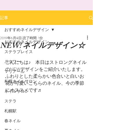
記事
おすすめネイルデザイン
2019年6月8日
読了時間: 1分
おすすめネイルデザイン
NEW! ネイルデザイン☆
ステラプレイス
JRタワー
こんにちは♪　本日はストロングネイル
のNEWデザインをご紹介いたします。
マリアール
ふわりとした柔らかい色合いと白いお
札幌ネイルサロン
花が可愛いこちらのネイル、今の季節
にオススメです♬
ネイルサロン
ステラ
札幌駅
春ネイル