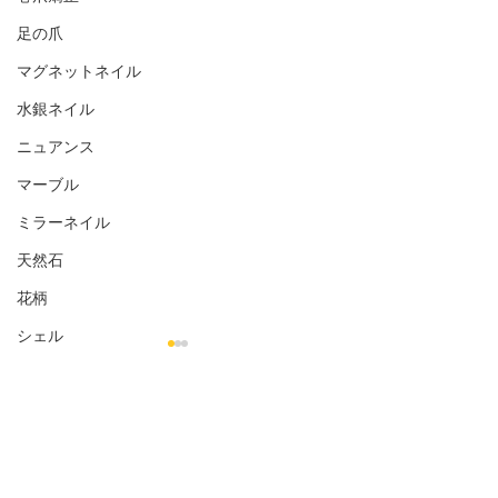
足の爪
マグネットネイル
水銀ネイル
ニュアンス
マーブル
ミラーネイル
天然石
花柄
シェル
金箔
オフィス向き
コメント
ナチュラル
シンプル