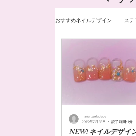
おすすめネイルデザイン
ステ
ステラ
札幌駅
春ネ
ジェルネイル
ストロン
乾燥対策
フットネイル
mariartstellaplace
マーブル
ミラーネイル
2019年7月28日
読了時間: 1分
NEW! ネイルデザイ