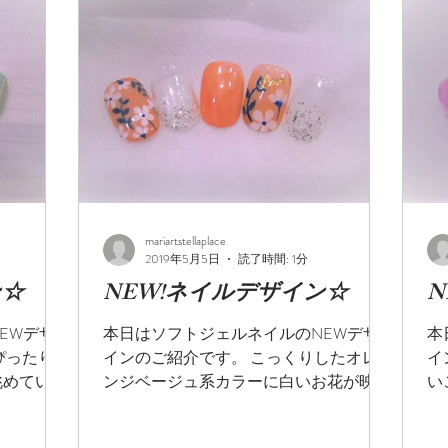
mariartstellaplace
2019年5月5日
読了時間: 1分
ン☆
NEW!ネイルデザイン☆
N
EWデザ
本日はソフトジェルネイルのNEWデザ
本
ぴったり
インのご紹介です。 こっくりしたオレ
イ
眺めている
ンジベージュ系カラーに白いお花が映え
い
ます♪♪
るこちらのネイル、 春だけじゃなく夏
活
にも持ってこいのオススメデザインです
い