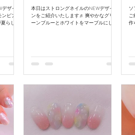
Wデザイ
本日はストロングネイルのNEWデザイ
ソ
モンピン
ンをご紹介いたします♬ 爽やかなグリ
ご
が夏らしい
ーンブルーとホワイトをマーブルにした
作
ルドのラ
こちらのネイル、さりげなくあしらわれ
か
派手過ぎ
た金箔とラメがキラリと光って上品で美
が
す♡ 是
しい仕上がりになってます♡ 夏にオス
く
スメですオススメです♡