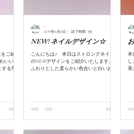
-
2019年6月8日
読了時間: 1分
NEW! ネイルデザイン☆
真をご紹介
こんにちは♪ 本日はストロングネイル
本
かわいい梅
のNEWデザインをご紹介いたします。
し
とする季
ふわりとした柔らかい色合いと白いお花
系
 楽しむ
が可愛いこちらのネイル、今の季節にオ
♡
ススメです♬
も
素
ル