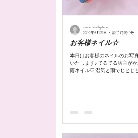
mariartstellaplace
2019年6月21日
読了時間: 1分
お客様ネイル☆
本日はお客様のネイルのお写
いたします♪ てるてる坊主が
雨ネイル♡ 湿気と雨でじとじ
節も、こんなネイルと一緒なら
ことが出来ますね！