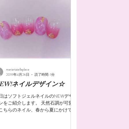
mariartstellaplace
2019年4月26日
読了時間: 1分
EW!ネイルデザイン☆
日はソフトジェルネイルのNEWデザ
ンをご紹介します。 天然石調が可愛
こちらのネイル、春から夏にかけて大
躍間違いなしです♫ 是非お試しくださ
！