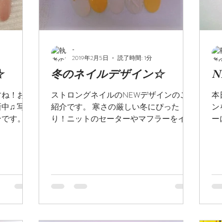
-
2019年2月5日
読了時間: 1分
☆
冬のネイルデザイン☆
N
すね！お店
ストロングネイルのNEWデザインのご
本
中♫ 写真
紹介です。 寒さの厳しい冬にぴった
ンを
ンです。
り！ニットのセーターやマフラーをイメ
ー
ージしたネイルが オススメです。 #新作
定
デザイン #ネイルデザイン #ニット
テイ
す
ル