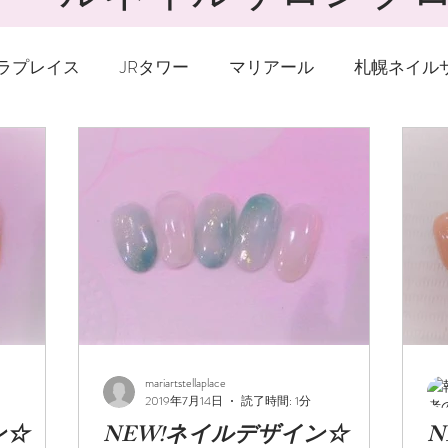
ラプレイス
JRタワー
マリアール
札幌ネイル
イル
夏ネイル
秋ネイル
冬ネイル
ジェル
グネイル
深爪
爪の補強
ハンドケア
ネイ
巻爪矯正
足の爪
マグネットネイル
水銀
mariartstellaplace
天然石
花柄
2019年7月14日
読了時間: 1分
ン☆
NEW!ネイルデザイン☆